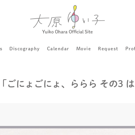
Yuiko Ohara Official Site
s
Discography
Calendar
Movie
Request
Pro
日)「ごにょごにょ、ららら その3 