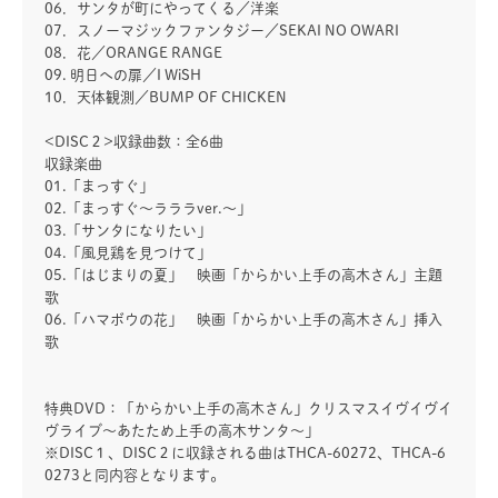
06．サンタが町にやってくる／洋楽
07．スノーマジックファンタジー／SEKAI NO OWARI
08．花／ORANGE RANGE
09. 明日への扉／I WiSH
10．天体観測／BUMP OF CHICKEN
<DISC２>収録曲数：全6曲
収録楽曲
01.「まっすぐ」
02.「まっすぐ～ラララver.～」
03.「サンタになりたい」
04.「風見鶏を見つけて」
05.「はじまりの夏」 映画「からかい上手の高木さん」主題
歌
06.「ハマボウの花」 映画「からかい上手の高木さん」挿入
歌
特典DVD：「からかい上手の高木さん」クリスマスイヴイヴイ
ヴライブ～あたため上手の高木サンタ～」
※DISC１、DISC２に収録される曲はTHCA-60272、THCA-6
0273と同内容となります。