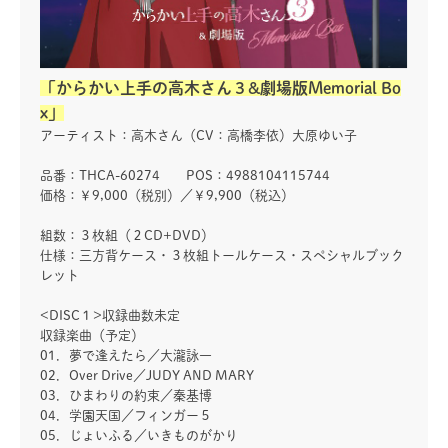
「からかい上手の高木さん３&劇場版Memorial Bo
x」
アーティスト：高木さん（CV：高橋李依）大原ゆい子
品番：THCA-60274 POS：4988104115744
価格：￥9,000（税別）／￥9,900（税込）
組数：３枚組（２CD+DVD）
仕様：三方背ケース・３枚組トールケース・スペシャルブック
レット
<DISC１>収録曲数未定
収録楽曲（予定）
01．夢で逢えたら／大瀧詠一
02．Over Drive／JUDY AND MARY
03．ひまわりの約束／秦基博
04．学園天国／フィンガー５
05．じょいふる／いきものがかり