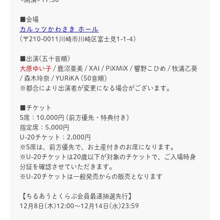
■会場
カルッツかわさき ホール
(〒210-0011川崎市川崎区富士見1-1-4)
■出演(五十音順)
大原ゆい子
/ 鹿沼亜美 / XAI / PiXMiX / 響野こひめ / 牧浦乙葵
/ 森木玲奈 / YURiKA (50音順）
※都合により出演者が変更になる場合がございます。
■チケット
S席：10,000円 (前方優先・特典付き）
指定席：5,000円
U-20チケット：2,000円
※S席は、前方優先で、お土産付きのお席になります。
※U-20チケットは20歳以下が対象のチケットで、ご入場時身
分証を確認させていただきます。
※U-20チケットは一般発売からの販売となります
【ちるあうとくらぶ会員最速抽選先行】
12月8日(木)12:00～12月14日(水)23:59