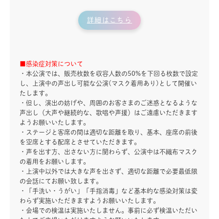
詳細はこちら
■感染症対策について
・本公演では、販売枚数を収容人数の50%を下回る枚数で設定
し、上演中の声出し可能な公演(マスク着用あり)として開催い
たします。
・但し、演出の妨げや、周囲のお客さまのご迷惑となるような
声出し（大声や継続的な、歌唱や声援）はご遠慮いただきます
ようお願いいたします。
・ステージと客席の間は適切な距離を取り、基本、座席の前後
を空席とする配席とさせていただきます。
・声を出す方、出さない方に関わらず、公演中は不織布マスク
の着用をお願いします。
・上演中以外では大きな声を出さず、適切な距離で必要最低限
の会話にてお願い致します。
・「手洗い・うがい」「手指消毒」など基本的な感染対策は変
わらず実施いただきますようお願いいたします。
・会場での検温は実施いたしません。事前に必ず検温いただい