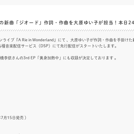
の新曲「ジオード」作詞・作曲を大原ゆい子が担当！本日2
ライブ『A Rie in Wonderland』にて 、大原ゆい子が作詞・作曲を手
り各種音楽配信サービス（DSP）にて先行配信がスタートいたします。
高橋李依さんの3rd EP「黄身加熱中」にも収録が決定しております 。
年7月15日発売 ）