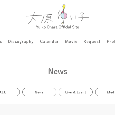
Yuiko Ohara Official Site
s
Discography
Calendar
Movie
Request
Pro
News
ALL
News
Live & Event
Med