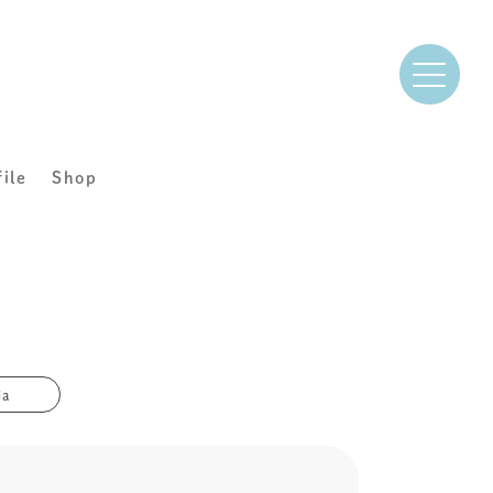
file
Shop
ia