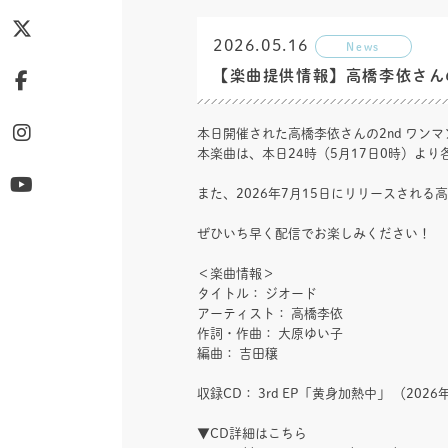
2026.05.16
News
【楽曲提供情報】高橋李依さん
本日開催された高橋李依さんの2nd ワンマン
本楽曲は、本日24時（5月17日0時）よ
また、2026年7月15日にリリースされる
ぜひいち早く配信でお楽しみください！
＜楽曲情報＞
タイトル： ジオード
アーティスト： 高橋李依
作詞・作曲： 大原ゆい子
編曲： 吉田穣
収録CD： 3rd EP「黄身加熱中」 （2026
▼CD詳細はこちら