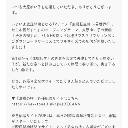
いつも大原ゆい子を応援していただき、ありがとうございま
す。
いよいよ放送開始となるTVアニメ『無職転生Ⅲ ～異世界行っ
たら本気だす～』のオープニングテーマ、大原ゆい子の新曲
「決意の唄」が、7月5日0時より各種サブスクリプションおよ
びダウンロードサービスにてフルサイズでの配信が開始いたし
ました！
第1期から『無職転生』の世界を音楽で表現してきた大原ゆい
子が、新たな章へと踏み出していく物語に寄り添い、書き下ろ
した1曲です。
ぜひ、各種音楽配信サイトでたくさん聴き込んでいただけまし
たら幸いです。
▼「決意の唄」各種配信サイトはこちら
https://nex-tone.link/jwg3EC4NV
※各配信サイトのURLは、本日24時以降順次有効となり、配信
がスタートいたします。
※配信開始時間はサイトによって多少前後する場合がございま