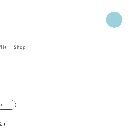
file
Shop
ia
定！