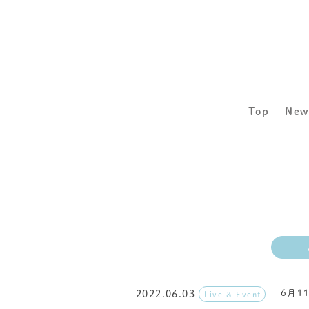
Top
New
6月1
2022.06.03
Live & Event