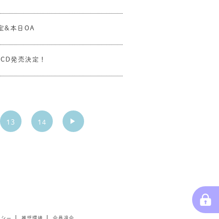
定&本日OA
CD発売決定！
13
14
リシー
推奨環境
会員退会