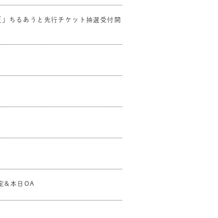
た夏」ちるあうと先行チケット抽選受付開
内
定&本日OA
！