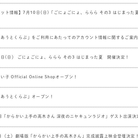
ット情報】7月10日(日)「ごにょごにょ、ららら その3 はじまっ
るあうとくらぶ」をご利用にあたってのアカウント情報に関するご案
0日(日） ごにょごにょ、ららら その3 はじまった夏 開催決定！
子 Official Online Shopオープン！
るあうとくらぶ」オープン！
1回「からかい上手の高木さん 深夜のニヤキュンラジオ」ゲスト出演決
4日（土）劇場版「からかい上手の高木さん」完成披露上映会登壇決定