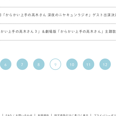
0回「からかい上手の高木さん 深夜のニヤキュンラジオ」ゲスト出演決
らかい上手の高木さん３」＆劇場版「からかい上手の高木さん」主題歌
6
7
8
9
10
11
12
て
FAQ / お問い合わせ
利用規約
特定商取引法に基づく表示
プライバシーポ