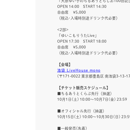
「大原ゆい子のちるあうとらじお100回記
OPEN 14:00 START 14:30
自由席 ¥5,000
（税込･入場時別途ドリンク代必要）
<2部>
「ゆいこもりうたLive」
OPEN 17:30 START 18:00
自由席 ¥5,000
（税込･入場時別途ドリンク代必要）
【会場】
池袋 LiveHouse mono
(〒171-0022 東京都豊島区 南池袋3-13-17
【
チケット販売スケジュール
】
■ちるあうとくらぶ先行（抽選）
10月1日(土) 10:00〜10月7日(金) 23:59
■オフィシャル先行（抽選）
10月15日(土) 10:00〜10月30日(日) 23:5
■一般発売(先着)