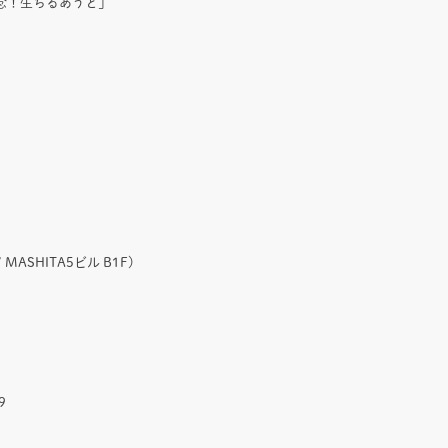
念！生ちるあうと」
 MASHITA5ビル B1F)
9