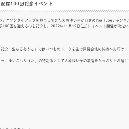
配信100回記念イベント
のアニソンタイアップを担当してきた大原ゆい子が自身のYou Tubeチャン
00回を迎えるのを記念し、2022年11月19日(土)にイベント開催が決定
0回記念！生ちるあうと」ではいつものトークを生で直接会場の皆様へお届け！
ーナー「ゆいこもりうた」の特別版として大原ゆい子の歌唱をたっぷりとお届