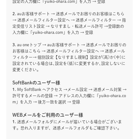
設定の入力欄に「yuiko-ohara.com」を入力 → 登録
2.
auお客様サポート → 迷惑メールでお困りのお客様はこちら
→ 迷惑メールフィルター設定へ → 迷惑メールフィルター → 指
定受信リスト設定 → なりすまし・転送メール許可 →登録数の
入力欄に「yuiko-ohara.com」を入力 → 登録
3.
au oneトップ → auお客様サポート → 迷惑メールでお困りの
お客様はこちら → 迷惑メールフィルター設定へ → 迷惑メール
フィルター→ 個別設定【なりすまし規制】設定が(高)か(中)に
設定されている場合は､設定を(低)に変更するか､設定しないに
変更ください。
SoftBankのユーザー様
1.
My SoftBank へアクセス →メール設定 → 迷惑メール対策 →
許可するメールの登録 → アドレスの入力欄に「yuiko-ohara.co
m」を入力 → 後方一致を選択 → 登録
WEBメールをご利用のユーザー様
1.
迷惑メールフォルダにメールが届いている場合がございま
す。恐れ入りますが、迷惑メールフォルダもご確認下さい。